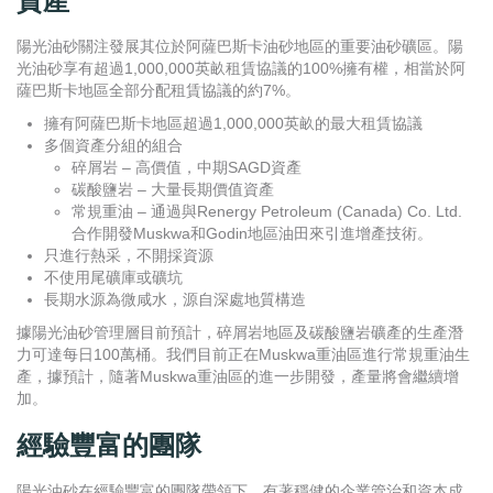
資產
陽光油砂關注發展其位於阿薩巴斯卡油砂地區的重要油砂礦區。陽
光油砂享有超過1,000,000英畝租賃協議的100%擁有權，相當於阿
薩巴斯卡地區全部分配租賃協議的約7%。
擁有阿薩巴斯卡地區超過1,000,000英畝的最大租賃協議
多個資產分組的組合
碎屑岩 – 高價值，中期SAGD資產
碳酸鹽岩 – 大量長期價值資產
常規重油 – 通過與Renergy Petroleum (Canada) Co. Ltd.
合作開發Muskwa和Godin地區油田來引進增產技術。
只進行熱采，不開採資源
不使用尾礦庫或礦坑
長期水源為微咸水，源自深處地質構造
據陽光油砂管理層目前預計，碎屑岩地區及碳酸鹽岩礦產的生產潛
力可達每日100萬桶。我們目前正在Muskwa重油區進行常規重油生
產，據預計，隨著Muskwa重油區的進一步開發，產量將會繼續增
加。
經驗豐富的團隊
陽光油砂在經驗豐富的團隊帶領下，有著穩健的企業管治和資本成