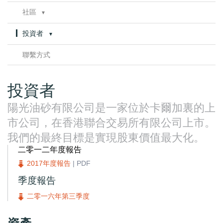
資產類別
管治
▼
社區
▼
West Ells
委員會章程
諮詢
Thickwood
投資者
▼
健康、安全及環境
Legend
公告
▼
合規性
聯繫方式
Muskwa
財務報告
公告存檔
Harper
推介
港交所存檔
Opportunity
投資者
分析師報告
Portage
投資者信息
陽光油砂有限公司是一家位於卡爾加裏的上
其他礦產
股東資料
市公司，在香港聯合交易所有限公司上市。
獨立評估
SEDAR
銷售與管道項目
我們的最終目標是實現股東價值最大化。
多媒體庫
二零一二年度報告
油砂概覽
2017年度報告
| PDF
油砂技術
季度報告
二零一六年第三季度