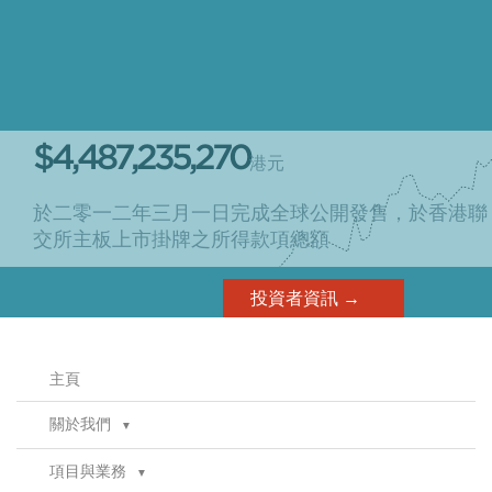
聯繫方式
$4,487,235,270
港元
於二零一二年三月一日完成全球公開發售，於香港聯
交所主板上市掛牌之所得款項總額
投資者資訊 →
主頁
關於我們
▼
董事會
項目與業務
▼
管理層