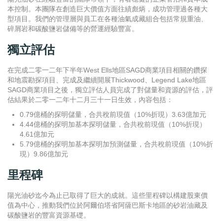
本控制。本團隊在創造巨大價值方面往績彪炳，成功管理過各種大
型項目。我們的管理層與員工在各種油氣成藏組合包括常規重油、
碎屑岩和碳酸鹽岩儲備等的營運經驗豐富。
獨立評估
在完成二零一二年下半年West Ells地區SAGD商業項目相關的鑽探
和地震勘探項目、完成及繼續開展Thickwood、Legend Lake地區
SAGD商業項目之後，獨立評估人員完成了對儲量和資源的評估，評
估結果於二零一二年十二月三十一日生效，內容包括：
0.79億桶的探明儲量，合共稅前現值（10%折現）3.63億加元
4.44億桶的探明加基本探明儲量，合共稅前現值（10%折現）
4.61億加元
5.79億桶的探明加基本探明加預測儲量，合共稅前現值（10%折
現）9.86億加元
里程碑
陽光油砂迄今為止已取得了巨大的成就。這些里程碑以構建股東價
值為中心，推動我們位於阿爾伯塔省阿薩巴斯卡地區的砂岩油藏及
碳酸鹽岩的豐富資源基礎。