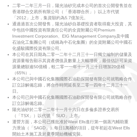
二零一二年三月一日，陽光油砂完成本公司的首次公開發售並在
香港聯合交易所有限公司（「香港聯合所」）以上市代號
「2012」上市，集資額約為5.7億加元。
通過過首次公開發售，陽光油砂自基礎投資者取得龐大投資，其
中包括中國投資有限責任公司的全資附屬公司Premium
Investment Corporation、EIG Management Company及中國
石油化工集團公司（或稱為中石化集團）的全資附屬公司中國石
化盛駿國際投資有限公司。
本公司在其日期為二零一二年十二月三十一日獨立編制的儲量及
資源量報告顯示其資產價值及數量上大幅增長；最佳估計可采資
源量總額逾50億桶，較二零一一年十一月三十日增加20億桶
（65%）。
本公司已與中國石化集團國際石油勘探開發有限公司就戰略合作
訂立諒解備忘錄，將合作時間延長至二零一四年十二月三十一
日。
本公司已與中國石化集團國際石油勘探開發有限公司就戰略合作
訂立諒解備忘錄。
陽光油砂於二零一二年十一月十六日在多倫多證券交易所
（「TSX」）以代號「 SUO」上市。
運營方面，本公司已獲批准於West Ells進行第一個蒸汽輔助重
力泄油（「SAGD」）每日1萬桶的項目，從年初起在West Ells
開始土木施工及於夏季開始機械安裝。