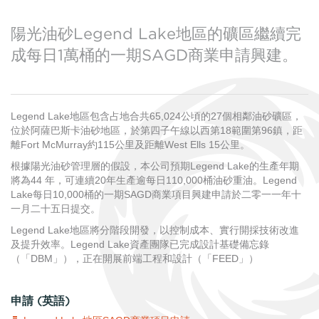
投資者信息
股東資料
陽光油砂Legend Lake地區的礦區繼續完
SEDAR
成每日1萬桶的一期SAGD商業申請興建。
Legend Lake地區包含占地合共65,024公頃的27個相鄰油砂礦區，
位於阿薩巴斯卡油砂地區，於第四子午線以西第18範圍第96鎮，距
離Fort McMurray約115公里及距離West Ells 15公里。
根據陽光油砂管理層的假設，本公司預期Legend Lake的生產年期
將為44 年，可連續20年生產逾每日110,000桶油砂重油。Legend
Lake每日10,000桶的一期SAGD商業項目興建申請於二零一一年十
一月二十五日提交。
Legend Lake地區將分階段開發，以控制成本、實行開採技術改進
及提升效率。Legend Lake資產團隊已完成設計基礎備忘錄
（「DBM」），正在開展前端工程和設計（「FEED」）
申請 (英語)