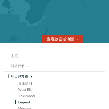
聯繫方式
查看該區域地圖 →
主頁
關於我們
▼
董事會
項目與業務
▼
管理層
資產類別
管治
▼
West Ells
委員會章程
Thickwood
Legend
Muskwa