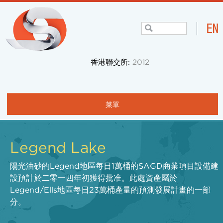
香港聯交所:
2012
菜單
主頁
Legend Lake
關於我們
陽光油砂的Legend地區每日1萬桶的SAGD商業項目設備建
項目與業務
設預計於二零一四年初獲得批准。此處資產屬於
社區
Legend/Ells地區每日23萬桶產量的預測發展計畫的一部
分。
投資者