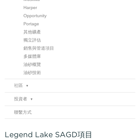
Harper
Opportunity
Portage
其他礦產
獨立評估
銷售與管道項目
多媒體庫
油砂概覽
油砂技術
社區
▼
諮詢
投資者
▼
健康、安全及環境
公告
▼
合規性
聯繫方式
財務報告
公告存檔
推介
港交所存檔
分析師報告
Legend Lake SAGD項目