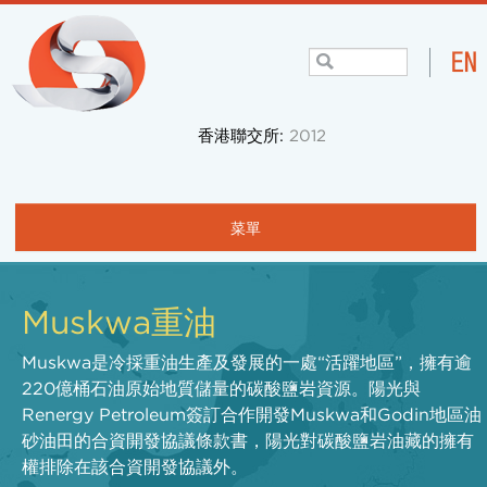
香港聯交所:
2012
菜單
主頁
Muskwa重油
關於我們
Muskwa是冷採重油生產及發展的一處“活躍地區”，擁有逾
項目與業務
220億桶石油原始地質儲量的碳酸鹽岩資源。陽光與
社區
Renergy Petroleum簽訂合作開發Muskwa和Godin地區油
砂油田的合資開發協議條款書，陽光對碳酸鹽岩油藏的擁有
投資者
權排除在該合資開發協議外。