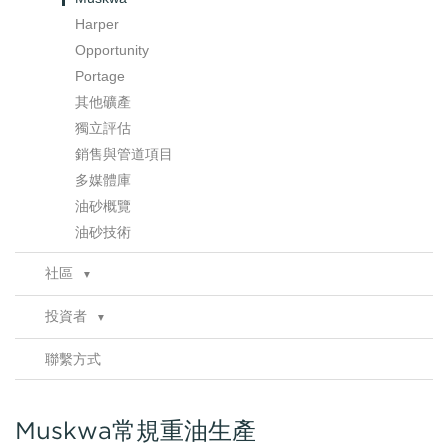
Harper
Opportunity
Portage
其他礦產
獨立評估
銷售與管道項目
多媒體庫
油砂概覽
油砂技術
社區
▼
諮詢
投資者
▼
健康、安全及環境
公告
▼
合規性
聯繫方式
財務報告
公告存檔
推介
港交所存檔
分析師報告
Muskwa常規重油生產