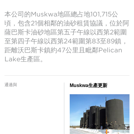
投資者信息
股東資料
本公司的Muskwa地區總占地101,715公
SEDAR
頃，包含21個相鄰的油砂租賃協議，位於阿
薩巴斯卡油砂地區第五子午線以西第2範圍
至第四子午線以西第24範圍第83至89鎮，
距離沃巴斯卡鎮約47公里且毗鄰Pelican
Lake生產區。
通過與
Muskwa生產
更新