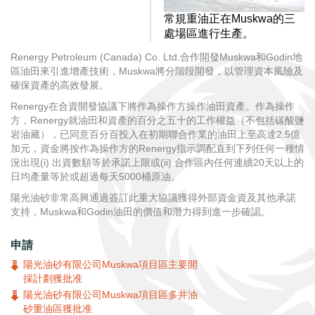
常規重油正在Muskwa的三
處場區進行生產。
Renergy Petroleum (Canada) Co. Ltd.合作開發Muskwa和Godin地
區油田來引進增產技術，Muskwa將分階段開發，以管理資本風險及
確保資產的高效發展。
Renergy在合資開發協議下將作為操作方操作油田資產。作為操作
方，Renergy就油田和資產的百分之五十的工作權益（不包括碳酸鹽
岩油藏），已同意百分百投入在初期聯合作業的油田上至高達2.5億
加元，資金將按作為操作方的Renergy指示調配直到下列任何一種情
況出現(i) 出資數額等於承諾上限或(ii) 合作區內任何連續20天以上的
日均產量等於或超過每天5000桶原油。
陽光油砂非常高興通過簽訂此重大協議獲得外部資金資及其他承諾
支持，Muskwa和Godin油田的價值和潛力得到進一步確認。
申請
陽光油砂有限公司Muskwa項目區主要開
採計劃獲批准
陽光油砂有限公司Muskwa項目區多井油
砂重油區獲批准