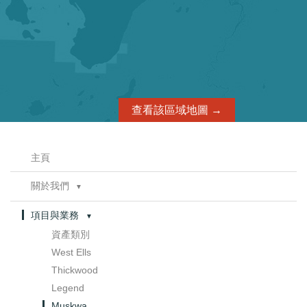
聯繫方式
查看該區域地圖 →
主頁
關於我們
▼
董事會
項目與業務
▼
管理層
資產類別
管治
▼
West Ells
委員會章程
Thickwood
Legend
Muskwa