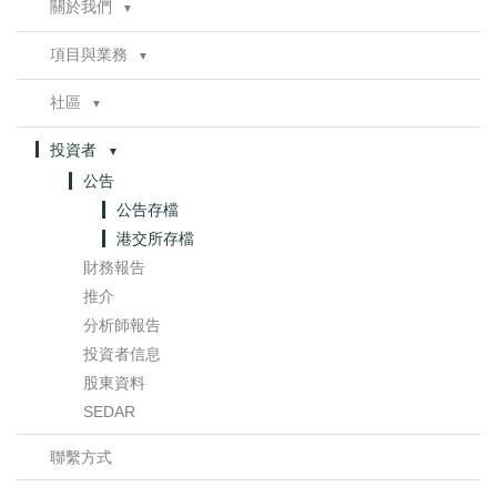
關於我們
聯繫方式
▼
董事會
項目與業務
▼
管理層
資產類別
管治
▼
社區
▼
West Ells
委員會章程
諮詢
Thickwood
投資者
▼
健康、安全及環境
Legend
公告
合規性
Muskwa
公告存檔
Harper
港交所存檔
Opportunity
財務報告
Portage
推介
其他礦產
分析師報告
獨立評估
投資者信息
銷售與管道項目
股東資料
多媒體庫
SEDAR
油砂概覽
聯繫方式
油砂技術