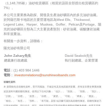
（1,148,785畝）油砂租賃礦區（相當於該區全部授出租賃礦區約
7%）。
本公司主要業務為勘探、開發及生產油砂礦區內的多元油砂油藏。
於阿薩巴斯卡地區的主要營運地區為West Ells、Thickwood、
Legend Lake、Harper、Muskwa、Goffer、Pelican及Portage。陽
光的油砂礦區分類為三大主要資產類別：砂岩油藏、碳酸鹽岩油藏
和常規重油。
有關進一步資料，請聯絡：
陽光油砂有限公司
John Zahary先生
David Sealock先生
總裁兼行政總裁
執行副總裁、企業營運
電話
：(1) 403 984 1446
電郵
：
investorrelations@sunshineoilsands.com
前瞻性資料
本 新聞稿包含前瞻性資料，受不同風險、不確定性及其他因素所影響。所有並非歷史事實的陳
述及資料均屬前瞻性陳述。使用以下任何詞彙：「估計」、「預測」、 「預期」、「預計」、
「計劃」、「目標」、「前景」、「目標」、「展望」、「可能」、「將會」、「應該」、
「相信」、「有意」、「預料」、「有可能」及類 似詞彙可識別為前瞻性陳述。前瞻性陳述乃
以陽光的經驗、現行信念、假設、資料及對陽光可取得的歷史趨勢的理解為基礎，並受不同風