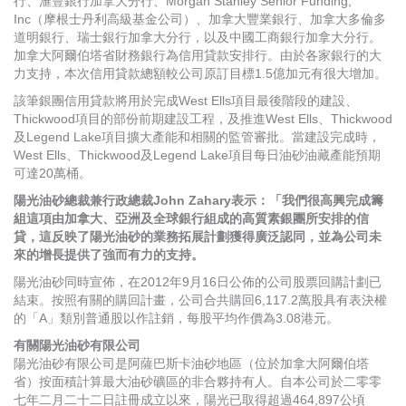
行、滙豐銀行加拿大分行、Morgan Stanley Senior Funding,
Inc（摩根士丹利高級基金公司）、加拿大豐業銀行、加拿大多倫多
道明銀行、瑞士銀行加拿大分行，以及中國工商銀行加拿大分行。
加拿大阿爾伯塔省財務銀行為信用貸款安排行。由於各家銀行的大
力支持，本次信用貸款總額較公司原訂目標1.5億加元有很大增加。
該筆銀團信用貸款將用於完成West Ells項目最後階段的建設、
Thickwood項目的部份前期建設工程，及推進West Ells、Thickwood
及Legend Lake項目擴大產能和相關的監管審批。當建設完成時，
West Ells、Thickwood及Legend Lake項目每日油砂油藏產能預期
可達20萬桶。
陽光油砂總裁兼行政總裁John Zahary表示：「我們很高興完成籌
組這項由加拿大、亞洲及全球銀行組成的高質素銀團所安排的信
貸，這反映了陽光油砂的業務拓展計劃獲得廣泛認同，並為公司未
來的增長提供了強而有力的支持。
陽光油砂同時宣佈，在2012年9月16日公佈的公司股票回購計劃已
結束。按照有關的購回計畫，公司合共購回6,117.2萬股具有表決權
的「A」類別普通股以作註銷，每股平均作價為3.08港元。
有關陽光油砂有限公司
陽光油砂有限公司是阿薩巴斯卡油砂地區（位於加拿大阿爾伯塔
省）按面積計算最大油砂礦區的非合夥持有人。自本公司於二零零
七年二月二十二日註冊成立以來，陽光已取得超過464,897公頃