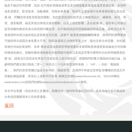
險及不確定性所影響，包括 但不限於有關資源界定及預期儲量及後備及遠景資源估算、未預料
成本及開支、監管批准、油氣價格、預期未來產量、取得充足資金撥付未來發展的能力及信貸
風 險、阿爾伯塔省監管框架的變動，包括監管批准的程序及土地使用設計、礦產稅、稅項、環
境、溫室氣體、碳及其他法律或法規的變動，以及上述的影響，及合規成 本。儘管本公司相信
該等前瞻性陳述所表示的預期均屬合理，但不能保證該等預期能被證明為正確。讀者須注意本
發佈資料內所討論的假設及因素並非詳盡，讀者不 能過度倚賴前瞻性陳述，因我們的實際業績
可能與明示或隱含者有重大不同。除因為適用之法律所需要之外，陽光沒有任何意圖、亦拒絕
承擔任何由於新資料、未來 事故或其他原因而導致需要於本新聞稿發佈後更新或修改任何前瞻
性陳述的責任。前瞻性陳述僅就截至本新聞稿刊發當日及按該等警示聲明作出的有明確限度的
陳 述。讀者須注意前述名單並不詳盡並於上述日期作出。有關我們的重大風險的詳細討論，請
參閱我們最近期日期為二零一二年四月三十日的年度資料表格 （「AIF」）內的「風險因
素」、我們目前管理層討論及分析內的「風險管理」及我們不時提交證券監管機構的其他文件
所載的風險因素，所有以上資料均可於香 港聯交所網站www.hkexnews.hk、SEDAR網站
www.sedar.com或我們的網站www.sunshineoilsands.com 查閱。
本文件在美國（包括其領土及屬地，美國任何一個州和哥倫比亞特區）或其他地方並不構成和
出售或招攬購買本公司的普通股。
返回