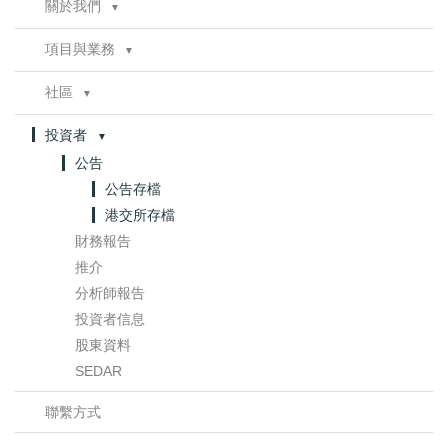
關於我們
聯繫方式
▼
董事會
項目與業務
▼
管理層
資產類別
管治
▼
社區
▼
West Ells
委員會章程
諮詢
Thickwood
投資者
▼
健康、安全及環境
Legend
公告
合規性
Muskwa
公告存檔
Harper
港交所存檔
Opportunity
財務報告
Portage
推介
其他礦產
分析師報告
獨立評估
投資者信息
銷售與管道項目
股東資料
多媒體庫
SEDAR
油砂概覽
聯繫方式
油砂技術