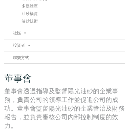
多媒體庫
油砂概覽
油砂技術
社區
▼
諮詢
投資者
▼
健康、安全及環境
公告
▼
合規性
聯繫方式
財務報告
公告存檔
推介
港交所存檔
董事會
分析師報告
投資者信息
董事會透過指導及監督陽光油砂的企業事
股東資料
務，負責公司的領導工作並促進公司的成
SEDAR
功。董事會監督陽光油砂的企業管治及財務
報告，並負責審核公司內部控制制度的效
力。