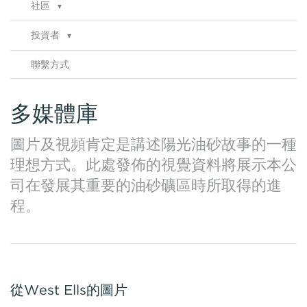
社區
▼
諮詢
投資者
▼
健康、安全及環境
公告
▼
合規性
聯繫方式
財務報告
公告存檔
推介
港交所存檔
多媒體庫
分析師報告
投資者信息
圖片及視頻肯定是講述陽光油砂故事的一種
股東資料
理想方式。此處發佈的視覺資料將展示本公
SEDAR
司在發展其重要的油砂礦區時所取得的進
程。
從West Ells的圖片