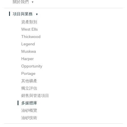
關於我們
聯繫方式
▼
董事會
項目與業務
▼
管理層
資產類別
管治
▼
West Ells
委員會章程
Thickwood
Legend
Muskwa
Harper
Opportunity
Portage
其他礦產
獨立評估
銷售與管道項目
多媒體庫
油砂概覽
油砂技術